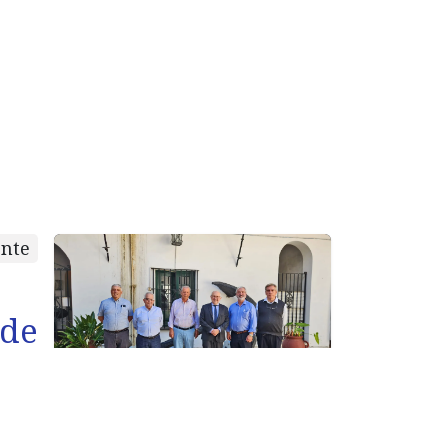
ente
 de
ura